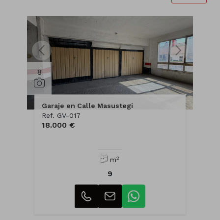
8
Garaje en Calle Masustegi
Ref. GV-017
18.000 €
2
m
9