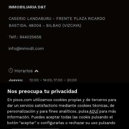
INMOBILIARIA D&T
CASERIO LANDABURU - FRENTE PLAZA RICARDO
BASTIDA. 48004 - BILBAO (VIZCAYA)
Telf.: 944025658
info@inmodt.com
Horarios
Jueves:
10:00 – 14:00, 17:00 – 20:00
Viernes:
10:00 – 14:00, 17:00 – 20:00
Nos preocupa tu privacidad
Sábado:
Cerrado
Domingo:
Cerrado
En pisos.com utilizamos cookies propias y de terceros para
Lunes:
10:00 – 14:00, 17:00 – 20:00
dar un servicio satisfactorio mediante cookies técnicas, de
Martes:
10:00 – 14:00, 17:00 – 20:00
personalización y para fines analíticos. pulsa
AQUÍ
para más
Miércoles:
10:00 – 14:00, 17:00 – 20:00
información. Puedes aceptar todas las cookis pulsando el
botón "aceptar" o configurarlas o rechazar su uso pulsando